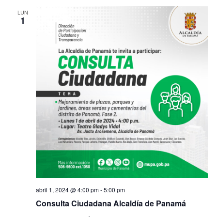
s
LUN
d
1
q
e
E
u
v
e
e
d
n
a
t
o
y
v
i
abril 1, 2024 @ 4:00 pm
-
5:00 pm
s
Consulta Ciudadana Alcaldía de Panamá