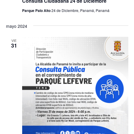
Consulta Ciudadana 24 de Diciembre
o
Parque Palo Alto
24 de Diciembre, Panamá, Panamá
s
mayo 2024
VIE
31