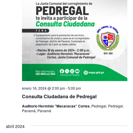
a
g
o
n
c
a
a
i
l
c
a
ó
f
i
n
e
c
d
ó
h
e
a
n
.
v
d
i
enero 16, 2024 @ 2:00 pm
-
5:00 pm
Consulta Ciudadana de Pedregal
e
s
Auditorio Herminio "Macaracas" Cortes.
Pedregal, Pedregal,
t
b
Panamá, Panamá
a
ú
abril 2024
s