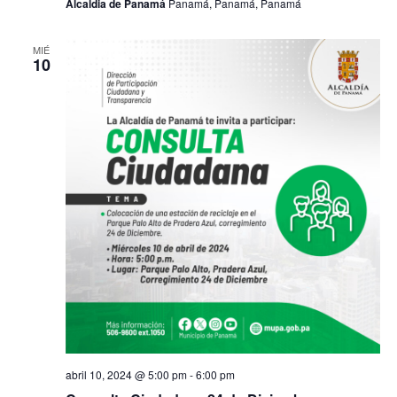
Alcaldia de Panamá
Panamá, Panamá, Panamá
t
MIÉ
a
10
s
d
e
E
v
e
n
t
abril 10, 2024 @ 5:00 pm
-
6:00 pm