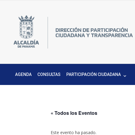
Skip
to
content
Pa
DPC
C
M
AGENDA
CONSULTAS
PARTICIPACIÓN CIUDADANA
« Todos los Eventos
Este evento ha pasado.