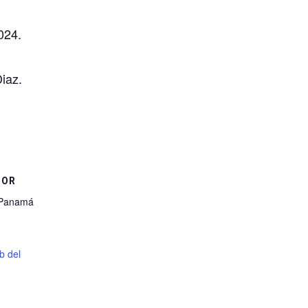
024
.
iaz.
DOR
 Panamá
eb del