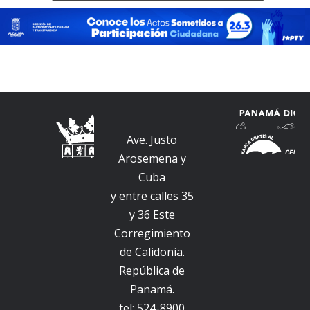
From there, you can easily find your favorite game or
explore new ones.
Ave. Justo
Arosemena y
Cuba
y entre calles 35
y 36 Este
Corregimiento
de Calidonia.
República de
Panamá.
tel: 524-8900