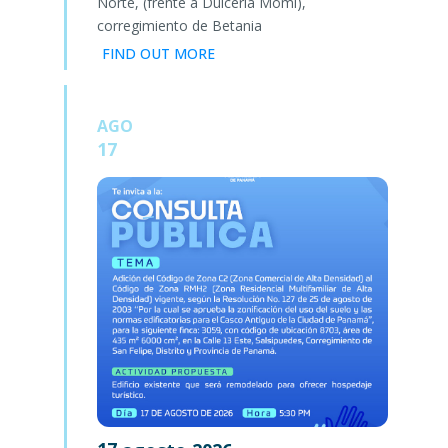
Norte, (frente a Dulcería Momi),
corregimiento de Betania
FIND OUT MORE
AGO
17