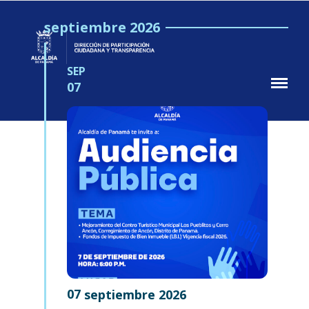
septiembre 2026
Participación
Ciudadana
DPCT
SEP
MUPA
07
07
septiembre
2026