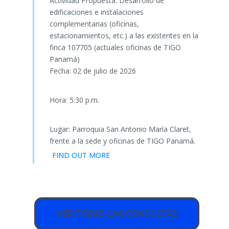
Actividad Propuesta: Desarrollo de
edificaciones e instalaciones
complementarias (oficinas,
estacionamientos, etc.) a las existentes en la
finca 107705 (actuales oficinas de TIGO
Panamá)
Fecha: 02 de julio de 2026
Hora: 5:30 p.m.
Lugar: Parroquia San Antonio María Claret,
frente a la sede y oficinas de TIGO Panamá.
FIND OUT MORE
The first thing you'll notice when visiting
nieuw online casino
VER TODAS LAS CONSULTAS
ideal
is the sleek design of its lobby. Everything is presented
in a modern format that makes navigation intuitive and fast.