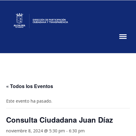
Skip
to
content
Participación
Ciudadana
DPCT
MUPA
« Todos los Eventos
Este evento ha pasado.
Consulta Ciudadana Juan Díaz
noviembre 8, 2024 @ 5:30 pm
-
6:30 pm