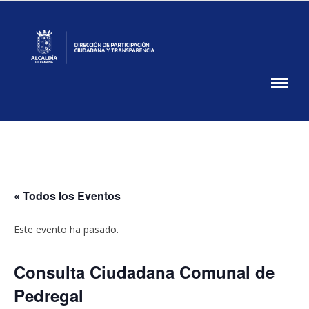
Skip
to
content
Participación
Ciudadana
DPCT
MUPA
« Todos los Eventos
Este evento ha pasado.
Consulta Ciudadana Comunal de
Pedregal