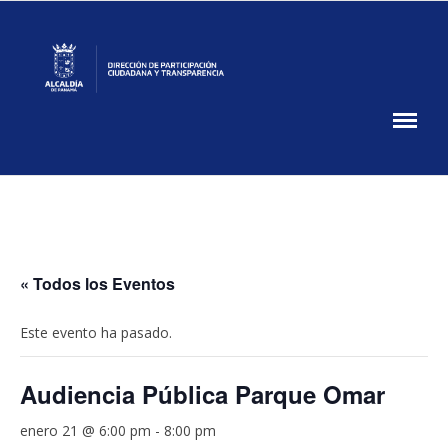
Skip
to
content
Participación
Ciudadana
DPCT
MUPA
« Todos los Eventos
Este evento ha pasado.
Audiencia Pública Parque Omar
enero 21 @ 6:00 pm
-
8:00 pm