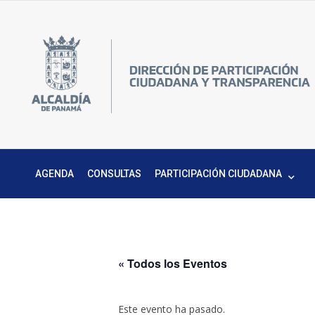
Skip
to
content
Pa
DPC
C
M
AGENDA
CONSULTAS
PARTICIPACIÓN CIUDADANA
« Todos los Eventos
Este evento ha pasado.