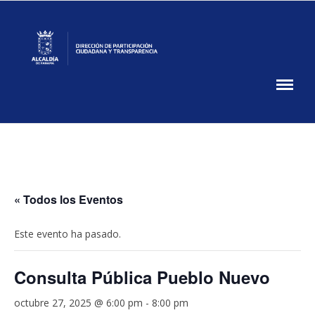
Skip
to
content
Participación
Ciudadana
DPCT
MUPA
« Todos los Eventos
Este evento ha pasado.
Consulta Pública Pueblo Nuevo
octubre 27, 2025 @ 6:00 pm
-
8:00 pm