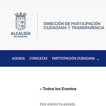
Skip
to
content
Pa
DPC
C
M
AGENDA
CONSULTAS
PARTICIPACIÓN CIUDADANA
« Todos los Eventos
Este evento ha pasado.