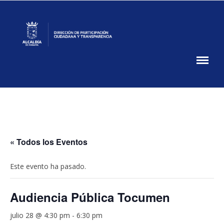
Skip
to
content
Participación
Ciudadana
DPCT
MUPA
« Todos los Eventos
Este evento ha pasado.
Audiencia Pública Tocumen
julio 28 @ 4:30 pm
-
6:30 pm