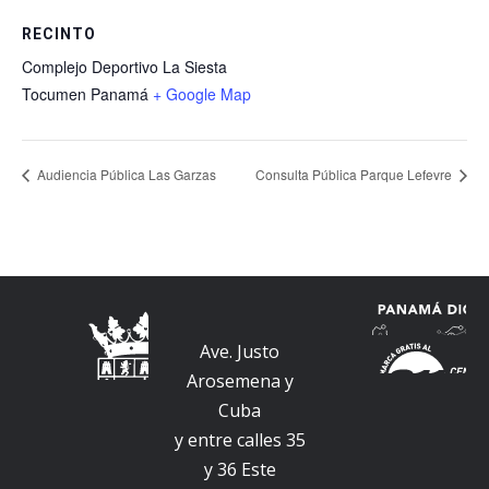
RECINTO
Complejo Deportivo La Siesta
Tocumen
Panamá
+ Google Map
Audiencia Pública Las Garzas
Consulta Pública Parque Lefevre
Ave. Justo
Arosemena y
Cuba
y entre calles 35
y 36 Este