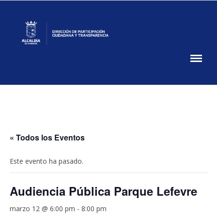
Skip
to
content
Participación
Ciudadana
DPCT
MUPA
« Todos los Eventos
Este evento ha pasado.
Audiencia Pública Parque Lefevre
marzo 12 @ 6:00 pm
-
8:00 pm