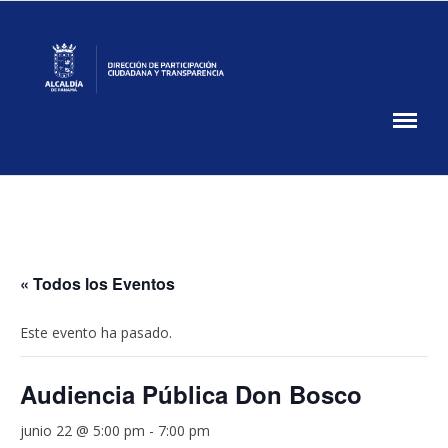
Skip
to
content
Participación
Ciudadana
DPCT
MUPA
« Todos los Eventos
Este evento ha pasado.
Audiencia Pública Don Bosco
junio 22 @ 5:00 pm
-
7:00 pm