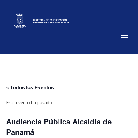
Skip
to
content
Participación
Ciudadana
DPCT
MUPA
« Todos los Eventos
Este evento ha pasado.
Audiencia Pública Alcaldía de
Panamá